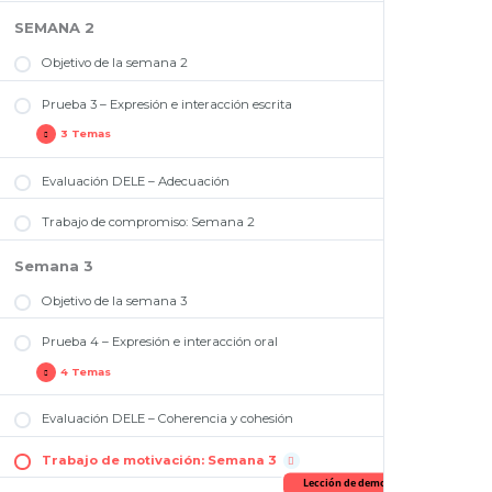
Tarea 2 – Prueba de comprensión de lectura
SEMANA 2
Tarea 3 – Prueba de comprensión de lectura
Objetivo de la semana 2
Tarea 4 – Prueba de comprensión de lectura
Prueba 3 – Expresión e interacción escrita
3 Temas
Evaluación DELE – Adecuación
Tarea 1 – El correo electrónico o carta
Cómo tomar apuntes del audio
Trabajo de compromiso: Semana 2
Trabajo práctico: Tarea 1 – Carta o correo formal
Semana 3
Objetivo de la semana 3
Prueba 4 – Expresión e interacción oral
4 Temas
Evaluación DELE – Coherencia y cohesión
Tarea 1 – Monólogo
Aprende a valorar en la tarea 1 oral
Trabajo de motivación: Semana 3
Lección de demostración
Ejemplo de la tarea 1 (monólogo)