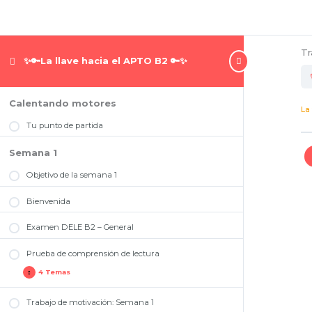
Tr
✨🔑La llave hacia el APTO B2 🔑✨
Prueba
Prueba
Prueba
Prueba
Prueba
Expandir
Expandir
Expandir
Expandir
Expandir
Calentando motores
de
3
4
escrita
2
La
comprensión
–
–
–
–
de
Expresión
Expresión
Tarea
Comprensión
Tu punto de partida
lectura
e
e
2
Auditiva
interacción
interacción
(Opción
escrita
oral
B)
Semana 1
Objetivo de la semana 1
Bienvenida
Examen DELE B2 – General
Prueba de comprensión de lectura
4 Temas
Trabajo de motivación: Semana 1
Tarea 1 – Prueba de comprensión de lectura