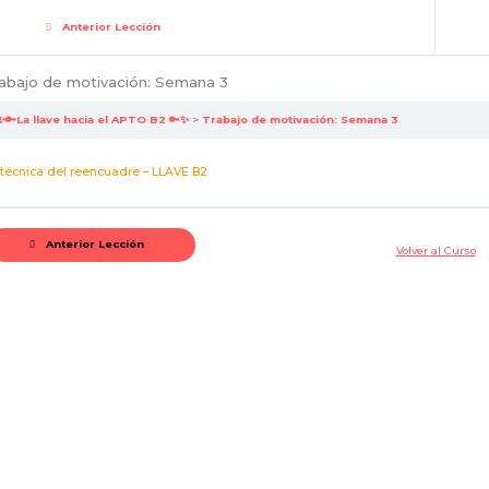
Anterior Lección
abajo de motivación: Semana 3
✨🔑La llave hacia el APTO B2 🔑✨
Trabajo de motivación: Semana 3
 técnica del reencuadre – LLAVE B2
Anterior Lección
Volver al Curso