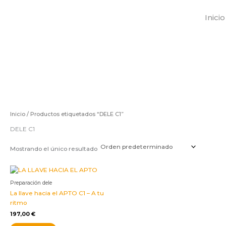
Ir
al
Inicio
contenido
Inicio
/ Productos etiquetados “DELE C1”
DELE C1
Mostrando el único resultado
Preparación dele
La llave hacia el APTO C1 – A tu
ritmo
197,00
€