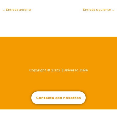
←
Entrada anterior
Entrada siguiente
→
Y
I
o
n
u
s
t
t
Copyright © 2022 | Universo Dele
u
a
b
g
Política de privacidad
e
r
a
m
Contacta con nosotros