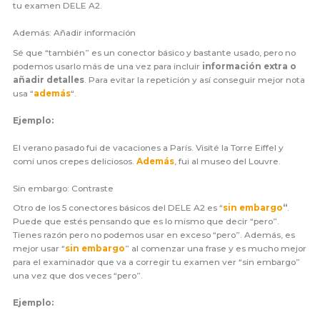
tu examen DELE A2.
Además: Añadir información
Sé que “también” es un conector básico y bastante usado, pero no
podemos usarlo más de una vez para incluir
información extra o
añadir detalles
. Para evitar la repetición y así conseguir mejor nota
usa “
además
“.
Ejemplo:
El verano pasado fui de vacaciones a París. Visité la Torre Eiffel y
comí unos crepes deliciosos.
Además
, fui al museo del Louvre.
Sin embargo: Contraste
Otro de los 5 conectores básicos del DELE A2 es “
sin embargo
“
.
Puede que estés pensando que es lo mismo que decir “pero”.
Tienes razón pero no podemos usar en exceso “pero”. Además, es
mejor usar “
sin embargo
” al comenzar una frase y es mucho mejor
para el examinador que va a corregir tu examen ver “sin embargo”
una vez que dos veces “pero”.
Ejemplo: