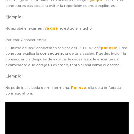
tener algo de variedad en tu discurso, incluye “
ya que
” entre tus 5
conectores básicos para evitar la repetición cuando expliques.
Ejemplo:
No aprobé el examen
ya que
no estudié mucho
Por eso: Consecuencia
El último de los 5 conectores básicos del DELE A2 es “
por eso
“. Este
conector explica la
consecuencia
de una acción. Puedes incluir la
consecuencia después de explicar la causa. Esto le encantará al
examinador que corrija tu examen, tanto el oral como el escrito.
Ejemplo:
No pude ir a la boda de mi hermana.
Por eso
,
ella está enfadada
conmigo ahora.