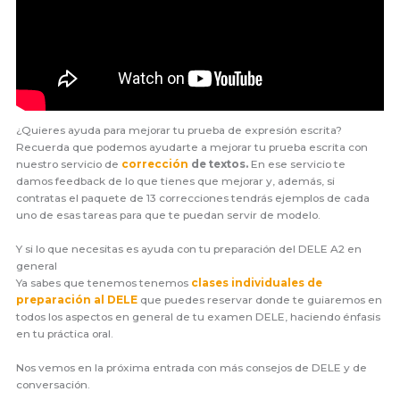
¿Quieres ayuda para mejorar tu prueba de expresión escrita?
Recuerda que podemos ayudarte a mejorar tu prueba escrita con
nuestro servicio de
corrección
de textos.
En ese servicio te
damos feedback de lo que tienes que mejorar y, además, si
contratas el paquete de 13 correcciones tendrás ejemplos de cada
uno de esas tareas para que te puedan servir de modelo.
Y si lo que necesitas es ayuda con tu preparación del DELE A2 en
general
Ya sabes que tenemos tenemos
clases individuales de
preparación al DELE
que puedes reservar donde te guiaremos en
todos los aspectos en general de tu examen DELE, haciendo énfasis
en tu práctica oral.
Nos vemos en la próxima entrada con más consejos de DELE y de
conversación.